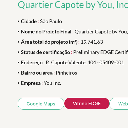
Quartier Capote by You, Inc
Cidade
:
São Paulo
Nome do Projeto Final
:
Quartier Capote by You,
Área total do projeto (m²)
:
19.741,63
Status de certificação
:
Preliminary EDGE Certif
Endereço
:
R. Capote Valente, 404 - 05409-001
Bairro ou área
:
Pinheiros
Empresa
:
You Inc.
Vitrine EDGE
Google Maps
Webs