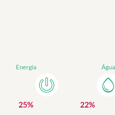
Energia
Águ
25
%
22
%