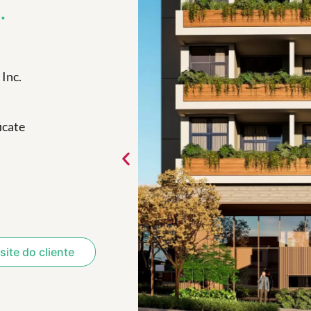
.
 Inc.
icate
ite do cliente