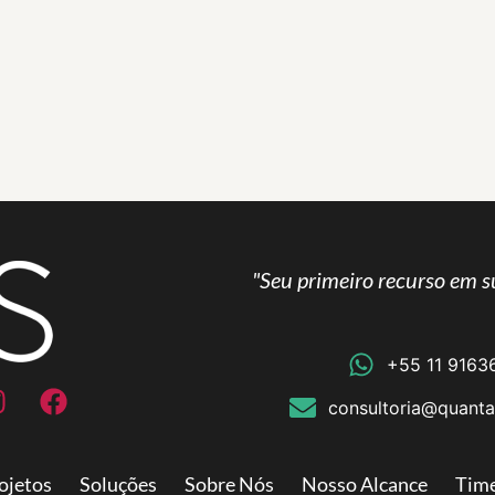
"Seu primeiro recurso em s
+55 11 9163
consultoria@quanta
ojetos
Soluções
Sobre Nós
Nosso Alcance
Tim