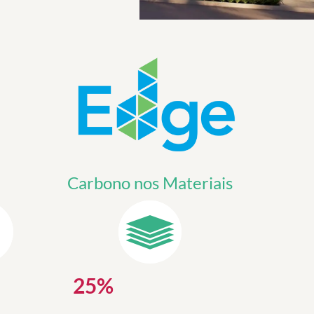
a
Carbono nos Materiais
25
%