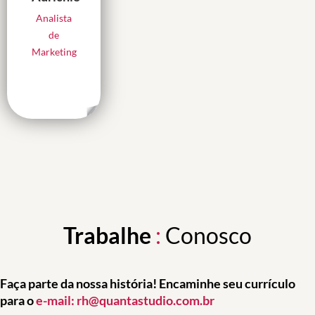
cerca.
busca constante
Analista
por novas ideias,
de
encontra
Marketing
motivação em
transformar
pequenos
detalhes em
grandes
resultados.
Autodidata,
curiosa e criativa,
não se contenta
com o óbvio:
Trabalhe
:
Conosco
gosta de
experimentar,
aprender e
Faça parte da nossa história! Encaminhe seu currículo
compartilhar
para o
e-mail: rh@quantastudio.com.br
descobertas.