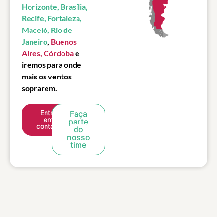
Horizonte, Brasília,
Recife, Fortaleza,
Maceió, Rio de
Janeiro
,
Buenos
Aires, Córdoba
e
iremos para onde
mais os ventos
soprarem.
Entre
Faça
em
parte
contato
do
nosso
time