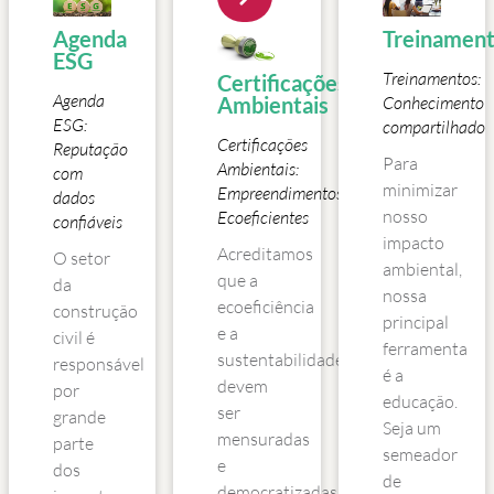
Agenda
Treinamen
ESG
Treinamentos:
Certificações
Agenda
Ambientais
Conhecimento
ESG:
compartilhado
Certificações
Reputação
Para
Ambientais:
com
minimizar
Empreendimentos
dados
nosso
Ecoeficientes
confiáveis
impacto
Acreditamos
O setor
ambiental,
que a
da
nossa
ecoeficiência
construção
principal
e a
civil é
ferramenta
sustentabilidade
responsável
é a
devem
por
educação.
ser
grande
Seja um
mensuradas
parte
semeador
e
dos
de
democratizadas,