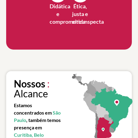
Didática
Ética,
e
justa e
comprometida
circunspecta
Nossos
:
Alcance
Estamos
concentrados em
São
Paulo
, também temos
presença em
Curitiba, Belo