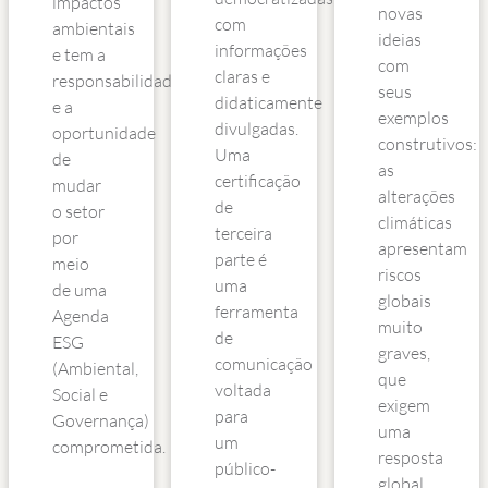
impactos
novas
com
ambientais
ideias
informações
e tem a
com
claras e
responsabilidade
seus
didaticamente
e a
exemplos
divulgadas.
oportunidade
construtivos:
Uma
de
as
certificação
mudar
alterações
de
o setor
climáticas
terceira
por
apresentam
parte é
meio
riscos
uma
de uma
globais
ferramenta
Agenda
muito
de
ESG
graves,
comunicação
(Ambiental,
que
voltada
Social e
exigem
para
Governança)
uma
um
comprometida.
resposta
público-
global