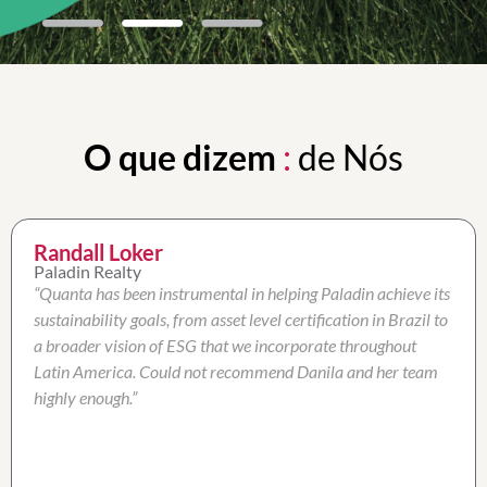
O que dizem
:
de Nós
Randall Loker
Paladin Realty
“Quanta has been instrumental in helping Paladin achieve its
sustainability goals, from asset level certification in Brazil to
a broader vision of ESG that we incorporate throughout
Latin America. Could not recommend Danila and her team
highly enough.”