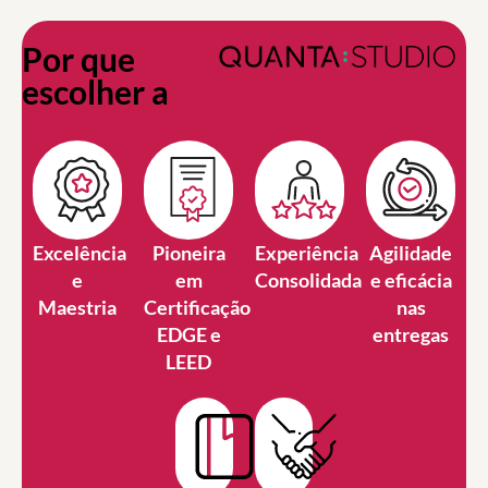
Por que
escolher a
Excelência
Pioneira
Experiência
Agilidade
e
em
Consolidada
e eficácia
Maestria
Certificação
nas
EDGE e
entregas
LEED