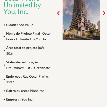
Unlimited by
You, Inc.
Cidade
:
São Paulo
Nome do Projeto Final
:
Oscar
Freire Unlimited by You, Inc.
Área total do projeto (m²)
:
30.6
Status de certificação
:
Preliminary EDGE Certificate
Endereço
:
Rua Oscar Freire,
1597
Bairro ou área
:
Pinheiros
Empresa
:
You Inc.