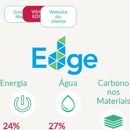
Vitrine
Google
Website
EDGE
Maps
do
cliente
Energia
Água
Carbono
nos
Materiai
24
%
27
%